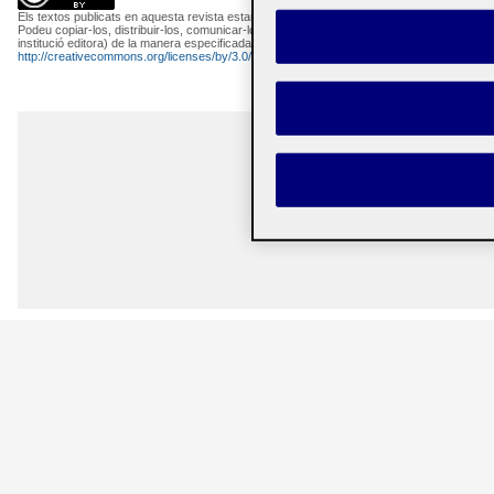
Els textos publicats en aquesta revista estan subjectes –llevat que s'indiqui el contrari– a
Podeu copiar-los, distribuir-los, comunicar-los públicament i fer-ne obres derivades semp
institució editora) de la manera especificada pels autors o per la revista. La llicència com
http://creativecommons.org/licenses/by/3.0/es/deed.ca
.