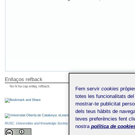
Enllaços refback
No hi ha cap enllaç refback.
Fem servir
cookies
pròpies
totes les funcionalitats del
mostrar-te publicitat perso
dels teus hàbits de navega
teves preferències fent cli
RUSC. Universities and Knowledge Society Journal
és una publicació electrònica editada
nostra
política de cookies