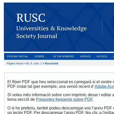
PÀGINA INICIAL
SOBRE...
ÚLTIM NÚMERO
ARXIUS
AVISOS
Pàgina inicial
>
Vol. 8, núm. 1
>
Bouchard
El fitxer PDF que heu seleccionat es carregarà si el vostre
PDF instal·lat (per exemple, una versió recent d'
Adobe Acr
Si voleu més informació sobre com imprimir, desar i editar 
bona secció de
Preguntes freqüents sobre PDF
.
O si ho preferiu, també podeu descarregar-vos l’arxiu PDF d
un lector PDF. Per descarregar l'arxiu PDF, feu clic a l'en