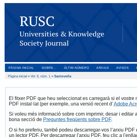
PÀGINA INICIAL
SOBRE...
ÚLTIM NÚMERO
ARXIUS
AVISOS
Pàgina inicial
>
Vol. 8, núm. 1
>
Santoveña
El fitxer PDF que heu seleccionat es carregarà si el vostre
PDF instal·lat (per exemple, una versió recent d'
Adobe Acr
Si voleu més informació sobre com imprimir, desar i editar 
bona secció de
Preguntes freqüents sobre PDF
.
O si ho preferiu, també podeu descarregar-vos l’arxiu PDF d
un lector PDF. Per descarregar l'arxiu PDF, feu clic a l'en