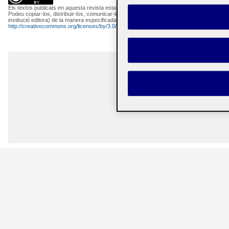
Els textos publicats en aquesta revista estan subjectes –llevat que s'indiqui el contrari– a
Podeu copiar-los, distribuir-los, comunicar-los públicament i fer-ne obres derivades semp
institució editora) de la manera especificada pels autors o per la revista. La llicència com
http://creativecommons.org/licenses/by/3.0/es/deed.ca
.