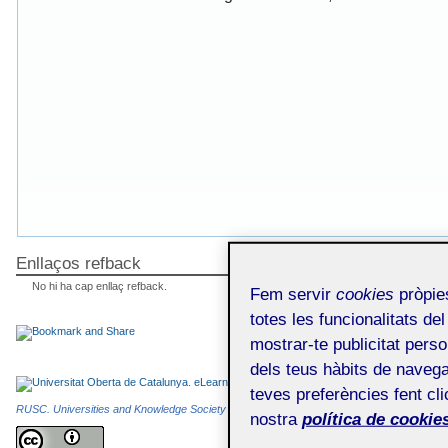
Enllaços refback
No hi ha cap enllaç refback.
Fem servir
cookies
pròpies
totes les funcionalitats del
mostrar-te publicitat perso
dels teus hàbits de navega
teves preferències fent cli
RUSC. Universities and Knowledge Society Journal
és una publicació electrònica editada
nostra
política de cookies