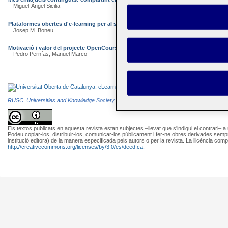
Miguel-Ángel Sicilia
Plataformes obertes d'e-learning per al suport de continguts educatius oberts
Josep M. Boneu
Motivació i valor del projecte OpenCourseWare: la universitat del segle XXI
Pedro Pernías, Manuel Marco
RUSC. Universities and Knowledge Society Journal
és una publicació electrònica editada
Els textos publicats en aquesta revista estan subjectes –llevat que s'indiqui el contrari– a
Podeu copiar-los, distribuir-los, comunicar-los públicament i fer-ne obres derivades semp
institució editora) de la manera especificada pels autors o per la revista. La llicència comp
http://creativecommons.org/licenses/by/3.0/es/deed.ca
.