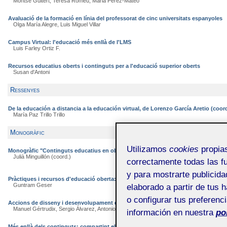
Montse Guitert, Teresa Romeu, Maria Pérez-Mateo
Avaluació de la formació en línia del professorat de cinc universitats espanyoles
Olga María Alegre, Luis Miguel Villar
Campus Virtual: l'educació més enllà de l'LMS
Luis Farley Ortiz F.
Recursos educatius oberts i continguts per a l'educació superior oberts
Susan d'Antoni
Ressenyes
De la educación a distancia a la educación virtual, de Lorenzo García Aretio (coord
María Paz Trillo Trillo
Monogràfic
Utilizamos
cookies
propias
Monogràfic "Continguts educatius en obert"
Julià Minguillón (coord.)
correctamente todas las fu
y para mostrarte publicida
Pràctiques i recursos d'educació oberta: el full de ruta OLCOS 2012
Guntram Geser
elaborado a partir de tus 
o configurar tus preferenc
Accions de disseny i desenvolupament d'objectes educatius digitals: programes i
Manuel Gértrudix, Sergio Álvarez, Antonio Galisteo, María del Carmen Gálvez, Felipe G
información en nuestra
po
Més enllà dels continguts: compartint el disseny dels recursos educatius oberts