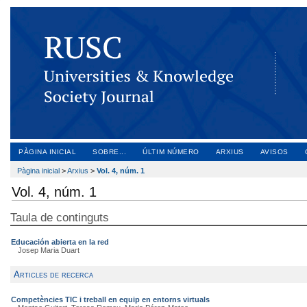
PÀGINA INICIAL
SOBRE...
ÚLTIM NÚMERO
ARXIUS
AVISOS
Pàgina inicial
>
Arxius
>
Vol. 4, núm. 1
Vol. 4, núm. 1
Taula de continguts
Educación abierta en la red
Josep Maria Duart
Articles de recerca
Competències TIC i treball en equip en entorns virtuals