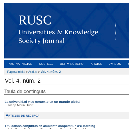
PÀGINA INICIAL
SOBRE...
ÚLTIM NÚMERO
ARXIUS
AVISOS
Pàgina inicial
>
Arxius
>
Vol. 4, núm. 2
Vol. 4, núm. 2
Taula de continguts
La universidad y su contexto en un mundo global
Josep Maria Duart
Articles de recerca
Titulacions conjuntes en ambients cooperatius d'e-learning