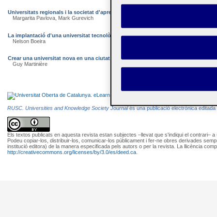
Universitats regionals i la societat d'aprenentatge: funcions i influència en les po
Margarita Pavlova, Mark Gurevich
La implantació d'una universitat tecnològica al Brasil: dificultats i desafiaments
Nelson Boeira
Crear una universitat nova en una ciutat mitjana. El cas de la Université de la Roch
Guy Martinière
RUSC. Universities and Knowledge Society Journal
és una publicació electrònica editada
Els textos publicats en aquesta revista estan subjectes –llevat que s'indiqui el contrari– a
Podeu copiar-los, distribuir-los, comunicar-los públicament i fer-ne obres derivades semp
institució editora) de la manera especificada pels autors o per la revista. La llicència comp
http://creativecommons.org/licenses/by/3.0/es/deed.ca
.