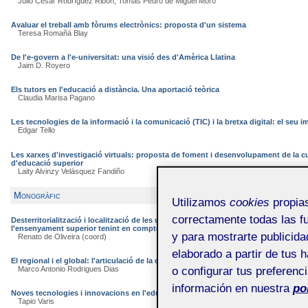
Julio César Rodríguez Ribón, Tomás Pedro de Miguel Moro
Avaluar el treball amb fòrums electrònics: proposta d'un sistema
Teresa Romañá Blay
De l'e-govern a l'e-universitat: una visió des d'Amèrica Llatina
Jaim D. Royero
Els tutors en l'educació a distància. Una aportació teòrica
Claudia Marisa Pagano
Les tecnologies de la informació i la comunicació (TIC) i la bretxa digital: el seu 
Edgar Tello
Les xarxes d'investigació virtuals: proposta de foment i desenvolupament de la cul
d'educació superior
Laity Alvinzy Velásquez Fandiño
Monogràfic
Utilizamos
cookies
propias
correctamente todas las fu
Desterritorialització i localització de les universitats. A la recerca d'un marc conce
l'ensenyament superior tenint en compte el desenvolupament regional
y para mostrarte publicida
Renato de Oliveira (coord)
elaborado a partir de tus 
El regional i el global: l'articulació de la diversitat de funcions de l'ensenyament s
Marco Antonio Rodrigues Dias
o configurar tus preferenc
información en nuestra
po
Noves tecnologies i innovacions en l'educació superior i el desenvolupament reg
Tapio Varis