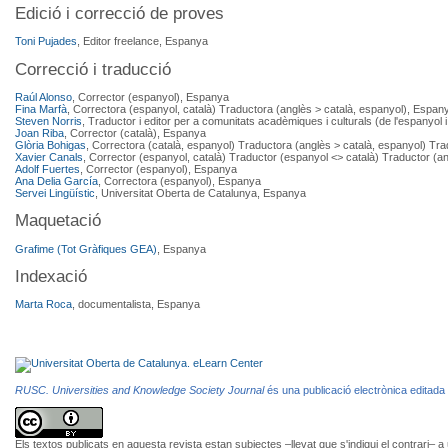
Edició i correcció de proves
Toni Pujades
, Editor freelance, Espanya
Correcció i traducció
Raúl Alonso
, Corrector (espanyol), Espanya
Fina Marfà
, Correctora (espanyol, català) Traductora (anglès > català, espanyol), Espan
Steven Norris
, Traductor i editor per a comunitats acadèmiques i culturals (de l'espanyol i
Joan Riba
, Corrector (català), Espanya
Glòria Bohigas
, Correctora (català, espanyol) Traductora (anglès > català, espanyol) Tr
Xavier Canals
, Corrector (espanyol, català) Traductor (espanyol <> català) Traductor (a
Adolf Fuertes
, Corrector (espanyol), Espanya
Ana Delia García
, Correctora (espanyol), Espanya
Servei Lingüístic
, Universitat Oberta de Catalunya, Espanya
Maquetació
Grafime (Tot Gràfiques GEA)
, Espanya
Indexació
Marta Roca
, documentalista, Espanya
RUSC. Universities and Knowledge Society Journal
és una publicació electrònica editada
Els textos publicats en aquesta revista estan subjectes –llevat que s'indiqui el contrari– a