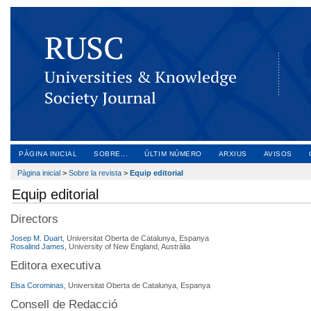
PÀGINA INICIAL
SOBRE...
ÚLTIM NÚMERO
ARXIUS
AVISOS
Pàgina inicial
>
Sobre la revista
>
Equip editorial
Equip editorial
Directors
Josep M. Duart
, Universitat Oberta de Catalunya, Espanya
Rosalind James
, University of New England, Austràlia
Editora executiva
Elsa Corominas
, Universitat Oberta de Catalunya, Espanya
Consell de Redacció