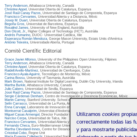
Terry Anderson
, Athabasca University, Canadà
Christine Appel
, Universitat Oberta de Catalunya, Espanya
José Raúl Canay Pazos
, Universidad de Santiago de Compostela, Espanya
Francisco Cervantes
, Universidad Abierta y a Distancia, Mèxic
Josep M. Duart
, Universitat Oberta de Catalunya, Espanya
Begoña Gros
, Universitat de Barcelona, Espanya
Rosalind James
, University of New England, Austràlia
Don Olcott, Jr.
, Higher Colleges of Technology (HCT), Austràlia
Andrés Pumarino
, DUOC- Universidad Católica, Xile
Esperanza Román Mendoza
, George Mason University, Estats Units d'Amèrica
António Teixeira
, Universidade Aberta, Portugal
Comitè Científic Editorial
Grace Javier Alfonso
, University of the Philippines Open University, Filipines
Terry Anderson
, Athabasca University, Canadà
Christine Appel
, Universitat Oberta de Catalunya, Espanya
Raidell Avello-Martínez
, Universidad de Cienfuegos, Cuba
Francisco Ayala Aguirre
, Tecnológico de Monterrey, Mèxic
Carina Bossu
, University of Tasmania, Austràlia
Mark Brown
, National Institute for Digital Learning, Dublin City University, Irlanda
Martha Burkle
, Athabasca University, Canadà
Julio Cabero
, Universidad de Sevilla, Espanya
José Raúl Canay Pazos
, Universidad de Santiago de Compostela, Espanya
Sergio Cárdenas Denham
, Centro de Investigación y Docencia Económicas, Mèxic
Martin Carnoy
, Stanford University. School of Education, Estats Units d'Amèrica
Selín Carrasco
, Universidad de La Punta, Argentina
Enna Carvajal
, Laboratorio de Innovación en Tecnología Educativa, Mèxic
Montserrat Casalprim
, Universitat d'Andorra, Andorra
Utilizamos
cookies
propias
Miguel Casas Armengol
, Director Fundador de la Universidad Nacional Abierta de Venez
Narciso Cerpa
, Universidad de Talca, Xile
correctamente todas las fu
Francisco Cervantes
, Universidad Abierta y a Distancia, Mèxic
Fernando Checa
, Euro-Mediterranean University Institute, Universidad Complutense de
y para mostrarte publicida
Martha Cleveland-Innes
, Centre for Distance Education of Athabasca University, Canadà
Cristobal Cobo
, Regne Unit
elaborado a partir de tus 
María Eugenia Collebechi
, Universidad Nacional de Quilmes, Argentina