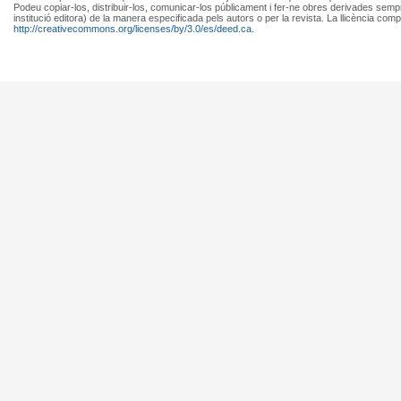
Podeu copiar-los, distribuir-los, comunicar-los públicament i fer-ne obres derivades semp
institució editora) de la manera especificada pels autors o per la revista. La llicència comp
http://creativecommons.org/licenses/by/3.0/es/deed.ca
.