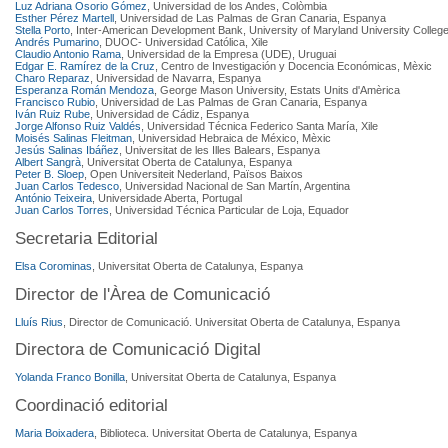
Luz Adriana Osorio Gómez
, Universidad de los Andes, Colòmbia
Esther Pérez Martell
, Universidad de Las Palmas de Gran Canaria, Espanya
Stella Porto
, Inter-American Development Bank, University of Maryland University College
Andrés Pumarino
, DUOC- Universidad Católica, Xile
Claudio Antonio Rama
, Universidad de la Empresa (UDE), Uruguai
Edgar E. Ramírez de la Cruz
, Centro de Investigación y Docencia Económicas, Mèxic
Charo Reparaz
, Universidad de Navarra, Espanya
Esperanza Román Mendoza
, George Mason University, Estats Units d'Amèrica
Francisco Rubio
, Universidad de Las Palmas de Gran Canaria, Espanya
Iván Ruiz Rube
, Universidad de Cádiz, Espanya
Jorge Alfonso Ruiz Valdés
, Universidad Técnica Federico Santa María, Xile
Moisés Salinas Fleitman
, Universidad Hebraica de México, Mèxic
Jesús Salinas Ibáñez
, Universitat de les Illes Balears, Espanya
Albert Sangrà
, Universitat Oberta de Catalunya, Espanya
Peter B. Sloep
, Open Universiteit Nederland, Països Baixos
Juan Carlos Tedesco
, Universidad Nacional de San Martín, Argentina
António Teixeira
, Universidade Aberta, Portugal
Juan Carlos Torres
, Universidad Técnica Particular de Loja, Equador
Secretaria Editorial
Elsa Corominas
, Universitat Oberta de Catalunya, Espanya
Director de l'Àrea de Comunicació
Lluís Rius
, Director de Comunicació. Universitat Oberta de Catalunya, Espanya
Directora de Comunicació Digital
Yolanda Franco Bonilla
, Universitat Oberta de Catalunya, Espanya
Coordinació editorial
Maria Boixadera
, Biblioteca. Universitat Oberta de Catalunya, Espanya