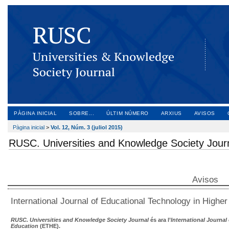
PÀGINA INICIAL
SOBRE...
ÚLTIM NÚMERO
ARXIUS
AVISOS
Pàgina inicial
>
Vol. 12, Núm. 3 (juliol 2015)
RUSC. Universities and Knowledge Society Jour
Avisos
International Journal of Educational Technology in Highe
RUSC. Universities and Knowledge Society Journal
és ara l’
International Journal
Education
(ETHE).