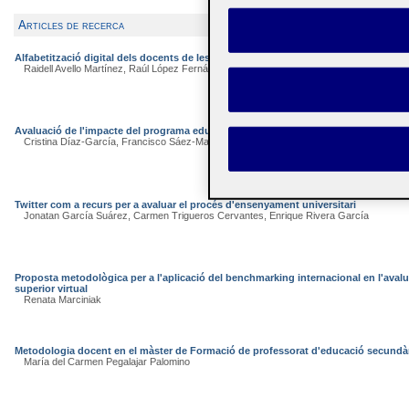
Articles de recerca
Alfabetització digital dels docents de les escoles d'hoteleria i turisme cubanes. 
Raidell Avello Martínez, Raúl López Fernández
Avaluació de l'impacte del programa educatiu «Emprenedors» en la intenció empr
Cristina Díaz-García, Francisco Sáez-Martínez, Juan Jiménez-Moreno
Twitter com a recurs per a avaluar el procés d'ensenyament universitari
Jonatan García Suárez, Carmen Trigueros Cervantes, Enrique Rivera García
Proposta metodològica per a l'aplicació del benchmarking internacional en l'avalua
superior virtual
Renata Marciniak
Metodologia docent en el màster de Formació de professorat d'educació secundàri
María del Carmen Pegalajar Palomino