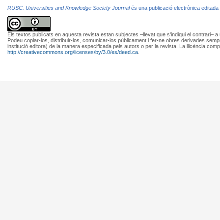
RUSC. Universities and Knowledge Society Journal
és una publicació electrònica editada
Els textos publicats en aquesta revista estan subjectes –llevat que s'indiqui el contrari– a
Podeu copiar-los, distribuir-los, comunicar-los públicament i fer-ne obres derivades semp
institució editora) de la manera especificada pels autors o per la revista. La llicència comp
http://creativecommons.org/licenses/by/3.0/es/deed.ca
.