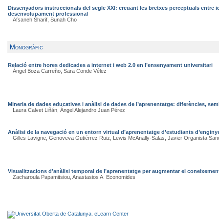
Dissenyadors instruccionals del segle XXI: creuant les bretxes perceptuals entre id
desenvolupament professional
Afsaneh Sharif, Sunah Cho
Monogràfic
Relació entre hores dedicades a internet i web 2.0 en l’ensenyament universitari
Ángel Boza Carreño, Sara Conde Vélez
Mineria de dades educatives i anàlisi de dades de l’aprenentatge: diferències, sem
Laura Calvet Liñán, Ángel Alejandro Juan Pérez
Anàlisi de la navegació en un entorn virtual d’aprenentatge d’estudiants d’enginy
Gilles Lavigne, Genoveva Gutiérrez Ruiz, Lewis McAnally-Salas, Javier Organista San
Visualitzacions d’anàlisi temporal de l’aprenentatge per augmentar el coneixement
Zacharoula Papamitsiou, Anastasios A. Economides