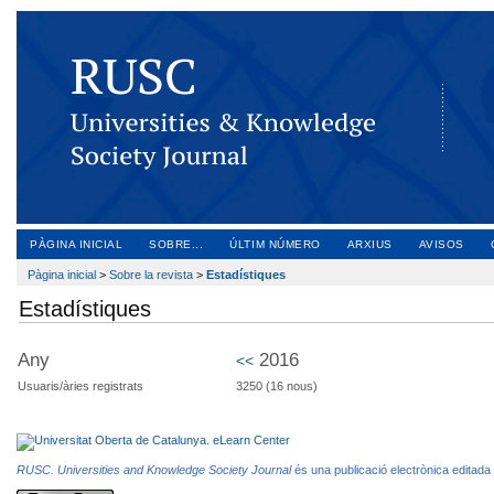
PÀGINA INICIAL
SOBRE...
ÚLTIM NÚMERO
ARXIUS
AVISOS
Pàgina inicial
>
Sobre la revista
>
Estadístiques
Estadístiques
Any
2016
<<
Usuaris/àries registrats
3250 (16 nous)
RUSC. Universities and Knowledge Society Journal
és una publicació electrònica editada