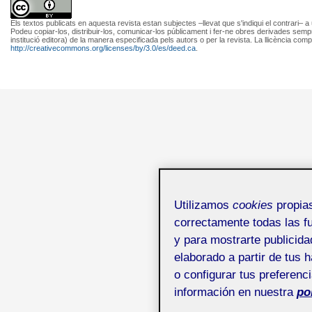
Els textos publicats en aquesta revista estan subjectes –llevat que s'indiqui el contrari– a
Podeu copiar-los, distribuir-los, comunicar-los públicament i fer-ne obres derivades semp
institució editora) de la manera especificada pels autors o per la revista. La llicència comp
http://creativecommons.org/licenses/by/3.0/es/deed.ca
.
Utilizamos
cookies
propias
correctamente todas las fu
y para mostrarte publicida
elaborado a partir de tus 
o configurar tus preferenc
información en nuestra
po