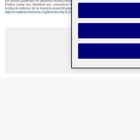
Els textos publicats en aquesta revista estan subjectes –llevat que s'indiqui el contrari– a
Podeu copiar-los, distribuir-los, comunicar-los públicament i fer-ne obres derivades semp
institució editora) de la manera especificada pels autors o per la revista. La llicència com
http://creativecommons.org/licenses/by/3.0/es/deed.ca
.