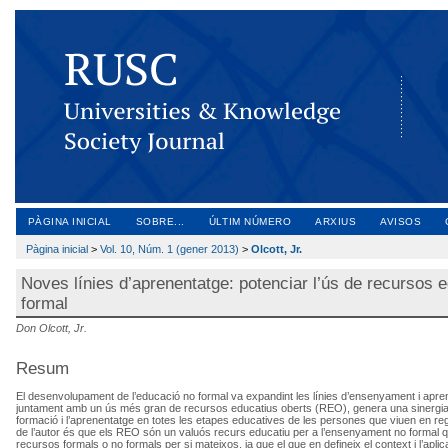
PÀGINA INICIAL
SOBRE...
ÚLTIM NÚMERO
ARXIUS
AVISOS
Pàgina inicial
>
Vol. 10, Núm. 1 (gener 2013)
>
Olcott, Jr.
Noves línies d’aprenentatge: potenciar l’ús de recursos e
formal
Don Olcott, Jr.
Resum
El desenvolupament de l’educació no formal va expandint les línies d’ensenyament i apren
juntament amb un ús més gran de recursos educatius oberts (REO), genera una sinergia p
formació i l’aprenentatge en totes les etapes educatives de les persones que viuen en r
de l’autor és que els REO són un valuós recurs educatiu per a l’ensenyament no formal qu
recursos formals o no formals per si mateixos, ja que el que en defineix el context i l’apli