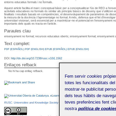
entorns educatius formals i no formals.
Aquest article facilita el marc conceptual bàsic per a conceptualitzar l’ús de REO a l’ens
activitats educatives no formals és similar als principis bàsics de disseny que s’utilitzen en
finalitats i resultats basats en competències; el desenvolupament de paràmetres de disseny p
la mesura de la docència i l’aprenentatge no formal. A més, defensa que el fet d’investig
universitari visionari, serà essencial per a maximitzar-ne el potencial en l’ensenyament n
importants dels quals es tracta en l’article.
Paraules clau
ensenyament no formal; recursos educatius oberts; ensenyament formal; ensenyament a d
Text complet:
PDF (ESPAÑOL)
PDF (ENGLISH)
EPUB (ESPAÑOL)
EPUB (ENGLISH)
DOI:
http://dx.doi.org/10.7238/rusc.v10i1.1562
Enllaços refback
No hi ha cap enllaç refback.
Fem servir
cookies
pròpies
totes les funcionalitats del
mostrar-te publicitat perso
dels teus hàbits de navega
teves preferències fent cli
RUSC. Universities and Knowledge Society Journal
és una publicació electrònica editada
nostra
política de cookies