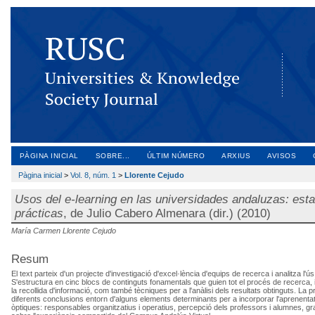
PÀGINA INICIAL
SOBRE...
ÚLTIM NÚMERO
ARXIUS
AVISOS
Pàgina inicial
>
Vol. 8, núm. 1
>
Llorente Cejudo
Usos del e-learning en las universidades andaluzas: esta
prácticas
, de Julio Cabero Almenara (dir.) (2010)
María Carmen Llorente Cejudo
Resum
El text parteix d'un projecte d'investigació d'excel·lència d'equips de recerca i analitza l'ú
S'estructura en cinc blocs de continguts fonamentals que guien tot el procés de recerca, i 
la recollida d'informació, com també tècniques per a l'anàlisi dels resultats obtinguts. La
diferents conclusions entorn d'alguns elements determinants per a incorporar l'aprenentatge
òptiques: responsables organitzatius i operatius, percepció dels professors i alumnes, gra