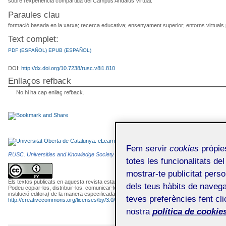
sobre l'experiència compartida del Campus Andalús Virtual.
Paraules clau
formació basada en la xarxa; recerca educativa; ensenyament superior; entorns virtuals 
Text complet:
PDF (ESPAÑOL)
EPUB (ESPAÑOL)
DOI:
http://dx.doi.org/10.7238/rusc.v8i1.810
Enllaços refback
No hi ha cap enllaç refback.
Fem servir
cookies
pròpies
RUSC. Universities and Knowledge Society Journal
és una publicació electrònica editada
totes les funcionalitats del
mostrar-te publicitat perso
Els textos publicats en aquesta revista estan subjectes –llevat que s'indiqui el contrari– a
dels teus hàbits de navega
Podeu copiar-los, distribuir-los, comunicar-los públicament i fer-ne obres derivades semp
institució editora) de la manera especificada pels autors o per la revista. La llicència com
teves preferències fent cli
http://creativecommons.org/licenses/by/3.0/es/deed.ca
.
nostra
política de cookies