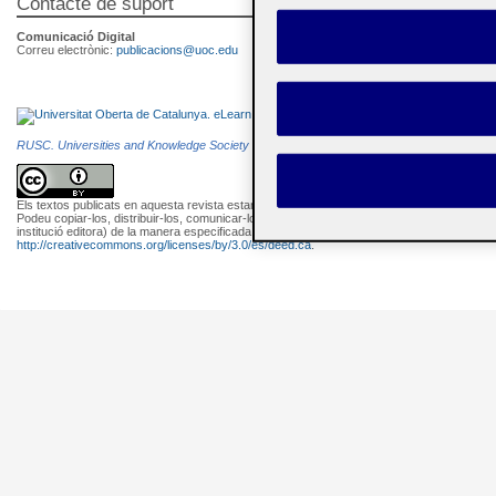
Contacte de suport
Comunicació Digital
Correu electrònic:
publicacions@uoc.edu
RUSC. Universities and Knowledge Society Journal
és una publicació electrònica editada
Els textos publicats en aquesta revista estan subjectes –llevat que s'indiqui el contrari– a
Podeu copiar-los, distribuir-los, comunicar-los públicament i fer-ne obres derivades semp
institució editora) de la manera especificada pels autors o per la revista. La llicència comp
http://creativecommons.org/licenses/by/3.0/es/deed.ca
.