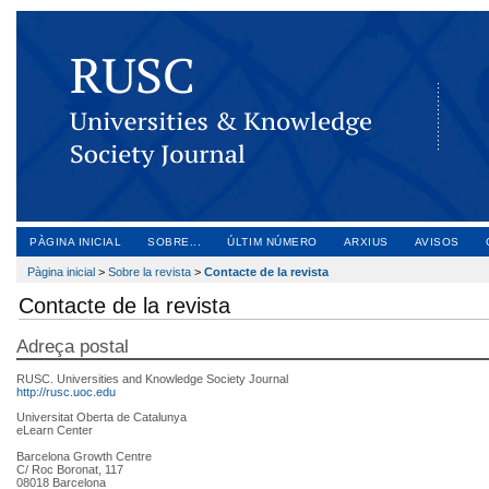
PÀGINA INICIAL
SOBRE...
ÚLTIM NÚMERO
ARXIUS
AVISOS
Pàgina inicial
>
Sobre la revista
>
Contacte de la revista
Contacte de la revista
Adreça postal
RUSC. Universities and Knowledge Society Journal
http://rusc.uoc.edu
Universitat Oberta de Catalunya
eLearn Center
Barcelona Growth Centre
C/ Roc Boronat, 117
08018 Barcelona