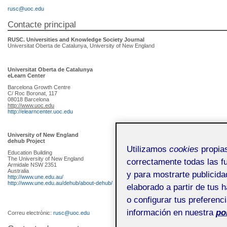
rusc@uoc.edu
Contacte principal
RUSC. Universities and Knowledge Society Journal
Universitat Oberta de Catalunya, University of New England
Universitat Oberta de Catalunya
eLearn Center
Barcelona Growth Centre
C/ Roc Boronat, 117
08018 Barcelona
http://www.uoc.edu
http://elearncenter.uoc.edu
University of New England
dehub Project
Utilizamos
cookies
propias
Education Building
The University of New England
correctamente todas las fu
Armidale NSW 2351
Australia
y para mostrarte publicida
http://www.une.edu.au/
http://www.une.edu.au/dehub/about-dehub/
elaborado a partir de tus 
o configurar tus preferenc
información en nuestra
po
Correu electrònic:
rusc@uoc.edu