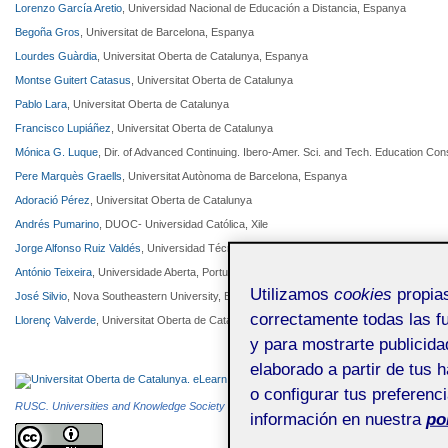
Lorenzo García Aretio
, Universidad Nacional de Educación a Distancia, Espanya
Begoña Gros
, Universitat de Barcelona, Espanya
Lourdes Guàrdia
, Universitat Oberta de Catalunya, Espanya
Montse Guitert Catasus
, Universitat Oberta de Catalunya
Pablo Lara
, Universitat Oberta de Catalunya
Francisco Lupiáñez
, Universitat Oberta de Catalunya
Mónica G. Luque
, Dir. of Advanced Continuing. Ibero-Amer. Sci. and Tech. Education Con
Pere Marquès Graells
, Universitat Autònoma de Barcelona, Espanya
Adoració Pérez
, Universitat Oberta de Catalunya
Andrés Pumarino
, DUOC- Universidad Católica, Xile
Jorge Alfonso Ruiz Valdés
, Universidad Técnica Federico Santa María, Xile
António Teixeira
, Universidade Aberta, Portugal
Utilizamos
cookies
propias
José Silvio
, Nova Southeastern University, Estats Units d'Amèrica
correctamente todas las fu
Llorenç Valverde
, Universitat Oberta de Catalunya
y para mostrarte publicida
elaborado a partir de tus 
o configurar tus preferenc
RUSC. Universities and Knowledge Society Journal
és una publicació electrònica editada
información en nuestra
po