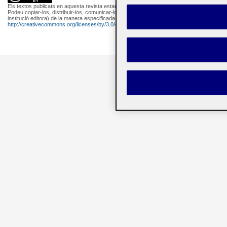
Els textos publicats en aquesta revista estan subjectes –llevat que s'indiqui el contrari– a
Podeu copiar-los, distribuir-los, comunicar-los públicament i fer-ne obres derivades semp
institució editora) de la manera especificada pels autors o per la revista. La llicència comp
http://creativecommons.org/licenses/by/3.0/es/deed.ca
.