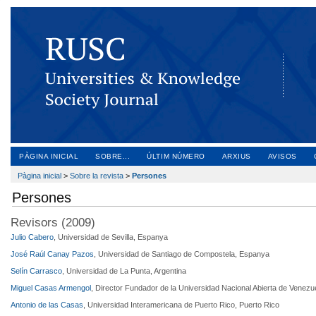
PÀGINA INICIAL
SOBRE...
ÚLTIM NÚMERO
ARXIUS
AVISOS
Pàgina inicial
>
Sobre la revista
>
Persones
Persones
Revisors (2009)
Julio Cabero
, Universidad de Sevilla, Espanya
José Raúl Canay Pazos
, Universidad de Santiago de Compostela, Espanya
Selín Carrasco
, Universidad de La Punta, Argentina
Miguel Casas Armengol
, Director Fundador de la Universidad Nacional Abierta de Venez
Antonio de las Casas
, Universidad Interamericana de Puerto Rico, Puerto Rico