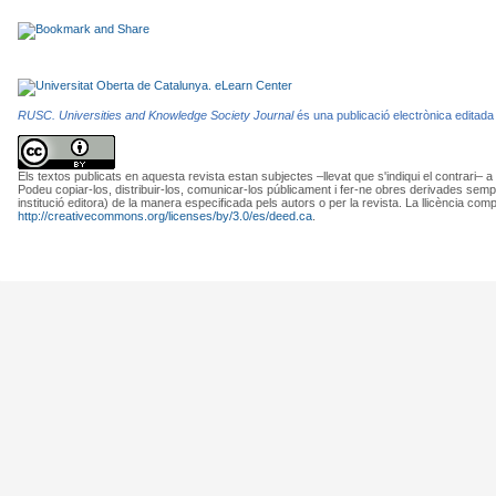
RUSC. Universities and Knowledge Society Journal
és una publicació electrònica editada
Els textos publicats en aquesta revista estan subjectes –llevat que s'indiqui el contrari– a
Podeu copiar-los, distribuir-los, comunicar-los públicament i fer-ne obres derivades semp
institució editora) de la manera especificada pels autors o per la revista. La llicència com
http://creativecommons.org/licenses/by/3.0/es/deed.ca
.