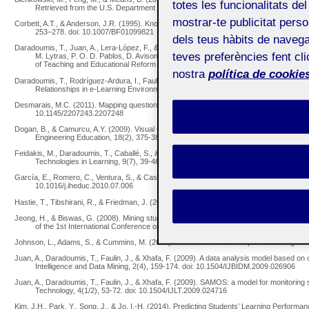
totes les funcionalitats del
Retrieved from the U.S. Department of Education website: http://tech.ed.gov/wp-c
mostrar-te publicitat perso
Corbett, A.T., & Anderson, J.R. (1995). Knowledge tracing: Modeling the acquisition of 
253–278. doi: 10.1007/BF01099821
dels teus hàbits de navega
Daradoumis, T., Juan, A., Lera-López, F., & Faulin, J. (2010). Using Collaboration Strategi
teves preferències fent cli
M. Lytras, P. O. D. Pablos, D. Avison, J. Sipior, Q. Jin, W. Leal, L. Uden, M. Tho
of Teaching and Educational Reform (pp. 271-277). Springer Berlin Heidelberg.
nostra
política de cookies
Daradoumis, T., Rodríguez-Ardura, I., Faulin, J., & Martínez-López, F.J. (2010). CRM A
Relationships in e-Learning Environments. International Journal of Services Te
Desmarais, M.C. (2011). Mapping question items to skills with non-negative matrix factor
10.1145/2207243.2207248
Dogan, B., & Camurcu, A.Y. (2009). Visual Clustering of Multidimensional Educational Da
Engineering Education, 18(2), 375-382. doi: 10.1002/cae.20272
Feidakis, M., Daradoumis, T., Caballé, S., & Conesa, J. (2014). Embedding emotion awar
Technologies in Learning, 9(7), 39-46. doi: 10.3991/ijet.v9i7.3727
García, E., Romero, C., Ventura, S., & Castro, C. (2011). A collaborative educational asso
10.1016/j.iheduc.2010.07.006
Hastie, T., Tibshirani, R., & Friedman, J. (2009). The elements of statistical learning (2
Jeong, H., & Biswas, G. (2008). Mining student behavior models in Learning-by-teaching
of the 1st International Conference on Educational Data Mining (pp. 127–136).
Johnson, L., Adams, S., & Cummins, M. (2012). The NMC Horizon Report: 2012 Higher E
Juan, A., Daradoumis, T., Faulin, J., & Xhafa, F. (2009). A data analysis model based on c
Intelligence and Data Mining, 2(4), 159-174. doi: 10.1504/IJBIDM.2009.026906
Juan, A., Daradoumis, T., Faulin, J., & Xhafa, F. (2009). SAMOS: a model for monitoring stu
Technology, 4(1/2), 53-72. doi: 10.1504/IJLT.2009.024716
Kim, J.H., Park, Y., Song, J., & Jo, I.-H. (2014). Predicting Students’ Learning Perfor