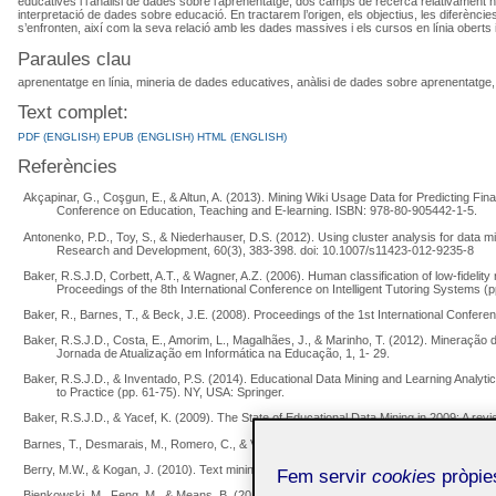
educatives i l’anàlisi de dades sobre l’aprenentatge, dos camps de recerca relativament nous
interpretació de dades sobre educació. En tractarem l’origen, els objectius, les diferèncie
s’enfronten, així com la seva relació amb les dades massives i els cursos en línia ober
Paraules clau
aprenentatge en línia, mineria de dades educatives, anàlisi de dades sobre aprenentatg
Text complet:
PDF (ENGLISH)
EPUB (ENGLISH)
HTML (ENGLISH)
Referències
Akçapinar, G., Coşgun, E., & Altun, A. (2013). Mining Wiki Usage Data for Predicting Fin
Conference on Education, Teaching and E-learning. ISBN: 978-80-905442-1-5.
Antonenko, P.D., Toy, S., & Niederhauser, D.S. (2012). Using cluster analysis for data 
Research and Development, 60(3), 383-398. doi: 10.1007/s11423-012-9235-8
Baker, R.S.J.D, Corbett, A.T., & Wagner, A.Z. (2006). Human classification of low-fidelity 
Proceedings of the 8th International Conference on Intelligent Tutoring Systems (pp
Baker, R., Barnes, T., & Beck, J.E. (2008). Proceedings of the 1st International Confe
Baker, R.S.J.D., Costa, E., Amorim, L., Magalhães, J., & Marinho, T. (2012). Mineraçã
Jornada de Atualização em Informática na Educação, 1, 1- 29.
Baker, R.S.J.D., & Inventado, P.S. (2014). Educational Data Mining and Learning Analytic
to Practice (pp. 61-75). NY, USA: Springer.
Baker, R.S.J.D., & Yacef, K. (2009). The State of Educational Data Mining in 2009: A revie
Barnes, T., Desmarais, M., Romero, C., & Ventura, S. (2009). Proceedings of the 2nd In
Berry, M.W., & Kogan, J. (2010). Text mining: applications and theory. Wiley. ISBN: 978
Fem servir
cookies
pròpies
Bienkowski, M., Feng, M., & Means, B. (2012). Enhancing Teaching and Learning Through