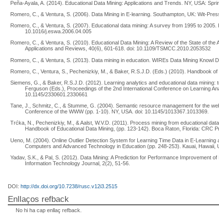
Peña-Ayala, A. (2014). Educational Data Mining: Applications and Trends. NY, USA: Sprin
Romero, C., & Ventura, S. (2006). Data Mining in E-learning. Southampton, UK: Wit-Pres
Romero, C., & Ventura, S. (2007). Educational data mining: A survey from 1995 to 2005. 
10.1016/j.eswa.2006.04.005
Romero, C., & Ventura, S. (2010). Educational Data Mining: A Review of the State of th
Applications and Reviews, 40(6), 601-618. doi: 10.1109/TSMCC.2010.2053532
Romero, C., & Ventura, S. (2013). Data mining in education. WIREs Data Mining Knowl D
Romero, C., Ventura, S., Pechenizkiy, M., & Baker, R.S.J.D. (Eds.) (2010). Handbook o
Siemens, G., & Baker, R.S.J.D. (2012). Learning analytics and educational data mining:
Ferguson (Eds.), Proceedings of the 2nd International Conference on Learning An
10.1145/2330601.2330661
Tane, J., Schmitz, C., & Stumme, G. (2004). Semantic resource management for the web: a
Conference of the WWW (pp. 1-10). NY, USA. doi: 10.1145/1013367.1013369.
Trćka, N., Pechenizkiy, M., & Aalst, W.V.D. (2011). Process mining from educational dat
Handbook of Educational Data Mining, (pp. 123-142). Boca Raton, Florida: CRC P
Ueno, M. (2004). Online Outlier Detection System for Learning Time Data in E-Learning a
Computers and Advanced Technology in Education (pp. 248-253). Kauai, Hawaii, 
Yadav, S.K., & Pal, S. (2012). Data Mining: A Prediction for Performance Improvement of
Information Technology Journal, 2(2), 51-56.
DOI:
http://dx.doi.org/10.7238/rusc.v12i3.2515
Enllaços refback
No hi ha cap enllaç refback.