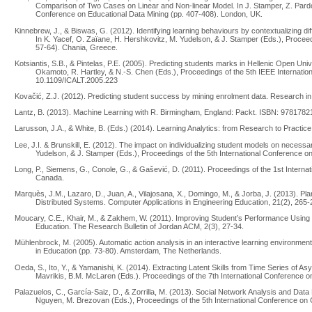
Comparison of Two Cases on Linear and Non-linear Model. In J. Stamper, Z. Pardos
Conference on Educational Data Mining (pp. 407-408). London, UK.
Kinnebrew, J., & Biswas, G. (2012). Identifying learning behaviours by contextualizing di
In K. Yacef, O. Zaïane, H. Hershkovitz, M. Yudelson, & J. Stamper (Eds.), Proceed
57-64). Chania, Greece.
Kotsiantis, S.B., & Pintelas, P.E. (2005). Predicting students marks in Hellenic Open Un
Okamoto, R. Hartley, & N.-S. Chen (Eds.), Proceedings of the 5th IEEE Internati
10.1109/ICALT.2005.223
Kovačić, Z.J. (2012). Predicting student success by mining enrolment data. Research in
Lantz, B. (2013). Machine Learning with R. Birmingham, England: Packt. ISBN: 978178
Larusson, J.A., & White, B. (Eds.) (2014). Learning Analytics: from Research to Practic
Lee, J.I. & Brunskill, E. (2012). The impact on individualizing student models on necessa
Yudelson, & J. Stamper (Eds.), Proceedings of the 5th International Conference o
Long, P., Siemens, G., Conole, G., & Gašević, D. (2011). Proceedings of the 1st Interna
Canada.
Marquès, J.M., Lazaro, D., Juan, A., Vilajosana, X., Domingo, M., & Jorba, J. (2013). 
Distributed Systems. Computer Applications in Engineering Education, 21(2), 265-
Moucary, C.E., Khair, M., & Zakhem, W. (2011). Improving Student’s Performance Usin
Education. The Research Bulletin of Jordan ACM, 2(3), 27-34.
Mühlenbrock, M. (2005). Automatic action analysis in an interactive learning environment. 
in Education (pp. 73-80). Amsterdam, The Netherlands.
Oeda, S., Ito, Y., & Yamanishi, K. (2014). Extracting Latent Skills from Time Series of 
Mavrikis, B.M. McLaren (Eds.). Proceedings of the 7th International Conference o
Palazuelos, C., García-Saiz, D., & Zorrilla, M. (2013). Social Network Analysis and Data M
Nguyen, M. Brezovan (Eds.), Proceedings of the 5th International Conference on C