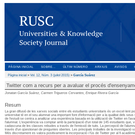
PÀGINA INICIAL
SOBRE...
ÚLTIM NÚMERO
ARXIUS
AVISOS
Pàgina inicial
>
Vol. 12, Núm. 3 (juliol 2015)
>
García Suárez
Twitter com a recurs per a avaluar el procés d'ensenyame
Jonatan García Suárez, Carmen Trigueros Cervantes, Enrique Rivera García
Resum
La gran difusió de les xarxes socials entre els estudiants universitaris és un excel·lent po
universitat té en el seu alumnat una important font d'informació per a la qualitat dels seus 
de l'estudi se centra a analitzar una experiència basada en la utilització de Twitter en l'
l'alumnat. L'experiència va comptar amb la participació d'un total de 145 estudiants que, 
cadascuna de les classes rebudes a través de l'emissió de tuits. La percepció de l'alumnat s
través d'un qüestionari de preguntes obertes. Les principals troballes de la investigació v
Més discretament es valora positivament la incorporació i l'ús de Twitter per al fi acadèm