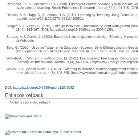
Remedios, R., & Lieberman, D. A. (2008). I liked your course because you taught me well
evaluations of teaching. British Educational Research Journal, 34(1), 91-115. (DO
Rinaldo, S. B., Tapp, S., & Laverie, D. A. (2011). Learning by Tweeting Using Twitter as 
http://dx.doi.org/10.1177/0273475311410852).
Stieger, S. & Burger, C. (2010). Let's go formative: Continuous Student Ratings with Web
13 (2), 163-167. (DOI: http://dx.doi.org/10.1089/cyber.2009.0128).
Strauss, A. & Corbin, J. (2002): Bases de la investigación cualitativa. Técnicas y proce
de Antioquia.
Toro, G. (2010). Usos de Twitter en la Educación Superior. Serie Bibliotecología y Gestió
(http://eprints.rclis.org/14190/1/Serie_N%C2%BA_53-_Enero_2010_Uso_de_Twit
Wakefield, J.; Warren, S. & Alsobrook, M. (2011). Learning and Teaching as Comunicat
Learning: An International Journal, 3 (4), 563-584. (http://www.kmel-journal.org/ojs
Welch, B. & Bonnan-White, J. (2012). Twittering to increase student engagement in th
International Journal, 4 (3), 325-345. (http://www.kmel-journal.org/ojs/index.php/on
DOI:
http://dx.doi.org/10.7238/rusc.v12i3.2092
Enllaços refback
No hi ha cap enllaç refback.