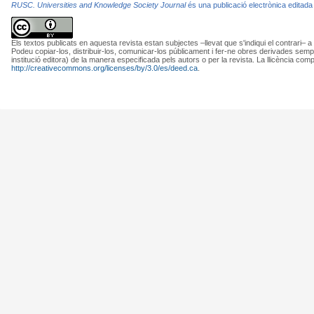
RUSC. Universities and Knowledge Society Journal
és una publicació electrònica editada
Els textos publicats en aquesta revista estan subjectes –llevat que s'indiqui el contrari– a
Podeu copiar-los, distribuir-los, comunicar-los públicament i fer-ne obres derivades semp
institució editora) de la manera especificada pels autors o per la revista. La llicència com
http://creativecommons.org/licenses/by/3.0/es/deed.ca
.