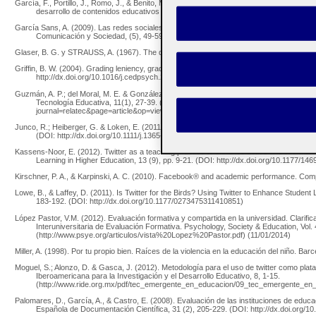
García, F., Portillo, J., Romo, J., & Benito, M. (2007). Nativos digitales y modelos de apr
desarrollo de contenidos educativos reutilizables. Bilbao: SPDECE. (http://spdec
García Sans, A. (2009). Las redes sociales como herramientas para el aprendizaje col
Comunicación y Sociedad, (5), 49-59.
Glaser, B. G. y STRAUSS, A. (1967). The discovery of grounded theory. Strategies for q
Griffin, B. W. (2004). Grading leniency, grade discrepancy, and student ratings of instr
http://dx.doi.org/10.1016/j.cedpsych.2003.11.001)
Guzmán, A. P.; del Moral, M. E. & González Ladrón, F. (2012). Usos de Twitter en las
Tecnología Educativa, 11(1), 27-39. (http://campusvirtual.unex.es/revistas/index.
journal=relatec&page=article&op=view&path%5B%5D=845&path%5B%5D=635) (0
Junco, R.; Heiberger, G. & Loken, E. (2011). The effect of Twitter on college student e
(DOI: http://dx.doi.org/10.1111/j.1365-2729.2010.00387.x).
Kassens-Noor, E. (2012). Twitter as a teaching practice to enhance active and informal l
Learning in Higher Education, 13 (9), pp. 9-21. (DOI: http://dx.doi.org/10.1177/1
Kirschner, P. A., & Karpinski, A. C. (2010). Facebook® and academic performance. Com
Lowe, B., & Laffey, D. (2011). Is Twitter for the Birds? Using Twitter to Enhance Student
183-192. (DOI: http://dx.doi.org/10.1177/0273475311410851)
López Pastor, V.M. (2012). Evaluación formativa y compartida en la universidad. Clarif
Interuniversitaria de Evaluación Formativa. Psychology, Society & Education, Vol. 4
(http://www.psye.org/articulos/vista%20Lopez%20Pastor.pdf) (11/01/2014)
Miller, A. (1998). Por tu propio bien. Raíces de la violencia en la educación del niño. Ba
Moguel, S.; Alonzo, D. & Gasca, J. (2012). Metodología para el uso de twitter como pla
Iberoamericana para la Investigación y el Desarrollo Educativo, 8, 1-15.
(http://www.ride.org.mx/pdf/tec_emergente_en_educacion/09_tec_emergente_en_
Palomares, D., García, A., & Castro, E. (2008). Evaluación de las instituciones de educac
Española de Documentación Científica, 31 (2), 205-229. (DOI: http://dx.doi.org/10