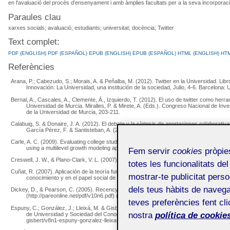
en l'avaluació del procés d'ensenyament i amb àmplies facultats per a la seva incorporació 
Paraules clau
xarxes socials; avaluació; estudiants; universitat; docència; Twitter
Text complet:
PDF (ENGLISH)
PDF (ESPAÑOL)
EPUB (ENGLISH)
EPUB (ESPAÑOL)
HTML (ENGLISH)
HTM
Referències
Arana, P.; Cabezudo, S.; Morais, A. & Peñalba, M. (2012). Twitter en la Universidad. Lib
Innovación: La Universidad, una institución de la sociedad, Julio, 4-6. Barcelona
Bernal, A., Cascales, A., Clemente, Á., Izquierdo, T. (2012). El uso de twitter como her
Universidad de Murcia. Miralles, P. & Mirete, A. (Eds.). Congreso Nacional de Inve
de la Universidad de Murcia, 203-211.
Calabuig, S. & Donaire, J. A. (2012). El debate y la síntesis de aportaciones colaborativ
García Pérez, F. & Santisteban, A. (2012). Educar para la participación ciudadana
Carle, A. C. (2009). Evaluating college students’ evaluations of a professor’s teaching e
using a multilevel growth modeling approach. Computers & Education, 53(2), 429-4
Fem servir
cookies
pròpies
Creswell, J. W., & Plano-Clark, V. L. (2007): Designing and conducting mixed methods
totes les funcionalitats del
Cuñat, R. (2007). Aplicación de la teoría fundamentada (grounded theory) al estudio d
mostrar-te publicitat perso
conocimiento y en el papel social de la empresa. XX Congreso Anual de AEDEM. 
dels teus hàbits de navega
Dickey, D., & Pearson, C. (2005). Recency effect in college student course evaluations
(http://pareonline.net/pdf/v10n6.pdf) (04-09-2013).
teves preferències fent cli
Espuny, C.; González, J.; Lleixá, M. & Gisbert, M. (2011). Actitudes y expectativas del 
nostra
política de cookies
de Universidad y Sociedad del Conocimiento (RUSC), 8 (1), 171-185. (http://rusc.
gisbert/v8n1-espuny-gonzalez-lleixa-gisbert) (29-06-2013).