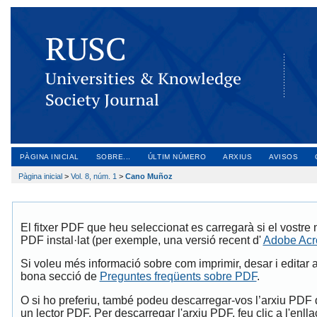
PÀGINA INICIAL
SOBRE...
ÚLTIM NÚMERO
ARXIUS
AVISOS
Pàgina inicial
>
Vol. 8, núm. 1
>
Cano Muñoz
El fitxer PDF que heu seleccionat es carregarà si el vostre
PDF instal·lat (per exemple, una versió recent d'
Adobe Acr
Si voleu més informació sobre com imprimir, desar i editar 
bona secció de
Preguntes freqüents sobre PDF
.
O si ho preferiu, també podeu descarregar-vos l’arxiu PDF d
un lector PDF. Per descarregar l'arxiu PDF, feu clic a l'en