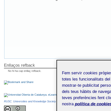
Enllaços refback
No hi ha cap enllaç refback.
Fem servir
cookies
pròpies
totes les funcionalitats del
mostrar-te publicitat perso
dels teus hàbits de navega
teves preferències fent cli
RUSC. Universities and Knowledge Society Journal
és una publicació electrònica editada
nostra
política de cookies