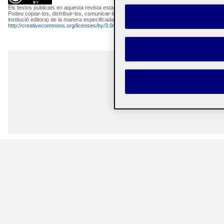
Els textos publicats en aquesta revista estan subjectes –llevat que s'indiqui el contrari– a
Podeu copiar-los, distribuir-los, comunicar-los públicament i fer-ne obres derivades semp
institució editora) de la manera especificada pels autors o per la revista. La llicència com
http://creativecommons.org/licenses/by/3.0/es/deed.ca
.