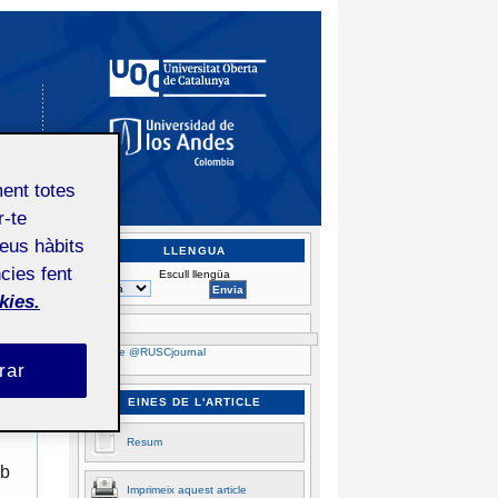
ment totes
r-te
teus hàbits
LLENGUA
cies fent
Escull llengüa
kies.
txer PDF
Tuits de @RUSCjournal
ius
rar
EINES DE L'ARTICLE
Resum
mb
Imprimeix aquest article