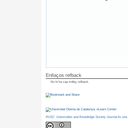
Enllaços refback
No hi ha cap enllaç refback.
RUSC. Universities and Knowledge Society Journal
és una p