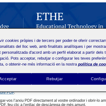
vir
cookies
pròpies i de tercers per poder-te oferir correcta
onalitats del lloc web, amb finalitats analítiques i per mostra
at personalitzada d'acord amb un perfil elaborat a partir dels 
ARXIUS
AVISOS
COMITÈ EDITORIAL
INDEXACIÓ
ació. Pots acceptar, rebutjar o configurar les teves preferèn
ota, o obtenir-ne més informació en la nostra
política de coo
Descarrega aquest fi
arregarà si el vostre navegador web té un mòdul de lectura d'arx
Acceptar
Rebutjar
Configu
 recent d'
Adobe Acrobat Reader
).
imir, desar i editar arxius PDF, Highwire Press us ofereix una
obre PDF
.
ar-vos l’arxiu PDF directament al vostre ordinador i obrir-lo a
PDF, feu clic a l'enllaç de descàrrega de més amunt.