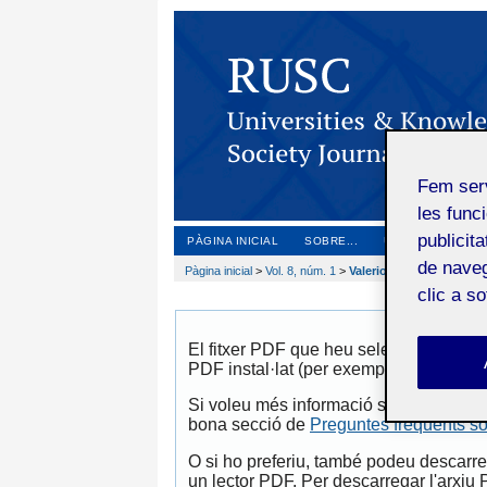
Fem ser
les funci
publicit
PÀGINA INICIAL
SOBRE...
ÚLTIM NÚMERO
de naveg
Pàgina inicial
>
Vol. 8, núm. 1
>
Valerio Ureña
clic a s
El fitxer PDF que heu seleccionat es c
PDF instal·lat (per exemple, una versió
Si voleu més informació sobre com impr
bona secció de
Preguntes freqüents s
O si ho preferiu, també podeu descarreg
un lector PDF. Per descarregar l'arxiu 