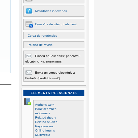
Metadades indexades
Com s’ha de citar un element
Cerca de referències
Política de revisió
Envieu aquest article per correu
electrònic
(Heu d'iniciar sessió)
Envia un correu electrònic a
l’autor/a
(Heu d'iniciar sessió)
ELEMENTS RELACIONATS
Author's work
Book searches
e-Journals
Related theory
Related studies
Pay-per-view
Online forums
Multimedia